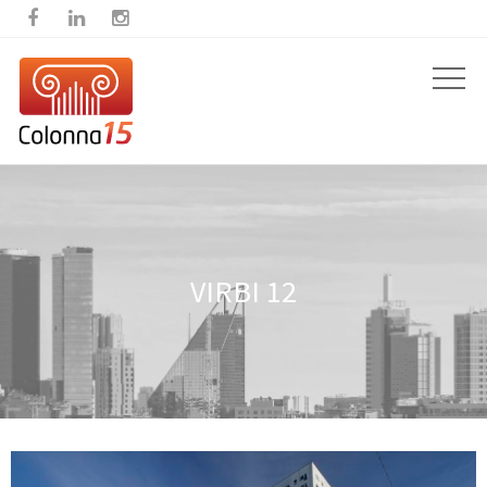



VIRBI 12