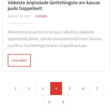
Väikeste äripindade üüritehingute arv kasvas
juulis hüppeliselt
AUGUST 18, 2021
UUDISED
Ärikinnisvara üüriturul on suur nõudlus väikeste
äripindade järele, näitab investeerimisfirma Colonna
juulikuu üüritehingute arvu hüppeline kasv.
Loe edasi
1
2
3
4
5
6
7
8
9