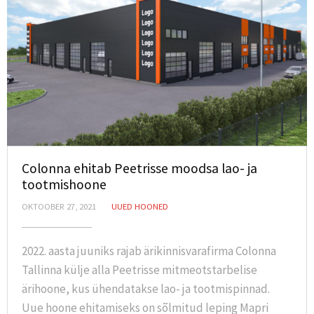
Colonna ehitab Peetrisse moodsa lao- ja
tootmishoone
OKTOOBER 27, 2021
UUED HOONED
2022. aasta juuniks rajab ärikinnisvarafirma Colonna
Tallinna külje alla Peetrisse mitmeotstarbelise
ärihoone, kus ühendatakse lao- ja tootmispinnad.
Uue hoone ehitamiseks on sõlmitud leping Mapri