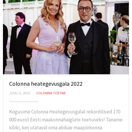
Colonna heategevusgala 2022
JUULI 6, 2022
COLONNA TOETAB
Kogusime Colonna Heategevusgalal rekordilised 170
000 eurot Eesti maakonnahaiglate toetuseks! Täname
kõiki, kes ulatasid oma abikäe maapiirkonna