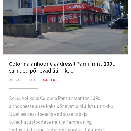
Colonna ärihoone aadressil Pärnu mnt 139c
sai uued põnevad üürnikud
AUGUST 30, 2021
UUDISED
Sel suvel kolis Colonna Pärnu maantee 139c
ärihoonesse sisse kaks põnevat ja olulist üürnikku.
Uuel aadressil seadis end sisse töö- ja
tuleohutustoodete müüja Tamrex ning
kodusisustuse ja iluasjade kauplus Kukupesa.