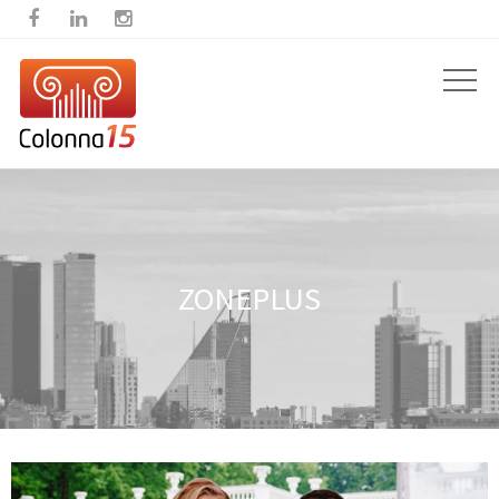



ZONEPLUS